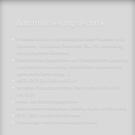
Automatisierungstechnik
Prozessindustrie (explosionsgefährdete Prozesse in Ex-
Bereichen, funktionale Sicherheit -SIL / PL, Verbindung
technologischer Einheiten)
Maschinenbau (Maschinen und Transportlinien, Lagerung
und Materialumwandlung, Industriefilter, Lackierereien,
galvanische Behandlung, ...)
MCC / PCC (0,4; 0,69 und 6) kV
Antriebe, Frequenzumrichter, Sanft Anläufe (0,4; 0,69
und 6) kV
Mess- und Steuerungssysteme -
Instrumentenverbindungen (analog, digital, im Netzwerk)
SPS-, DCS- und SCADA-Systeme
Steuerungs- und Überwachungssoftware