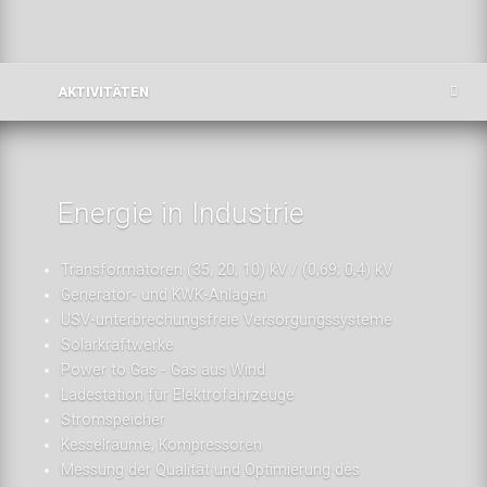
AKTIVITÄTEN
Energie in Industrie
Transformatoren (35, 20, 10) kV / (0,69; 0,4) kV
Generator- und KWK-Anlagen
USV-unterbrechungsfreie Versorgungssysteme
Solarkraftwerke
Power to Gas - Gas aus Wind
Ladestation für Elektrofahrzeuge
Stromspeicher
Kesselräume, Kompressoren
Messung der Qualität und Optimierung des