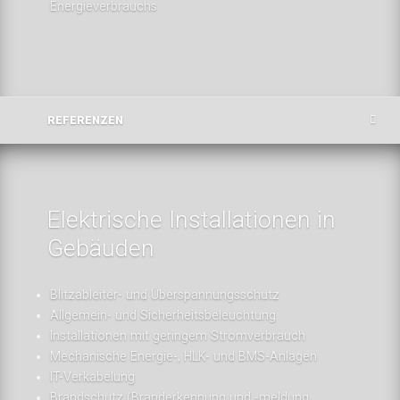
Energieverbrauchs
REFERENZEN
Elektrische Installationen in
Gebäuden
Blitzableiter- und Überspannungsschutz
Allgemein- und Sicherheitsbeleuchtung
Installationen mit geringem Stromverbrauch
Mechanische Energie-, HLK- und BMS-Anlagen
IT-Verkabelung
Brandschutz (Branderkennung und -meldung,