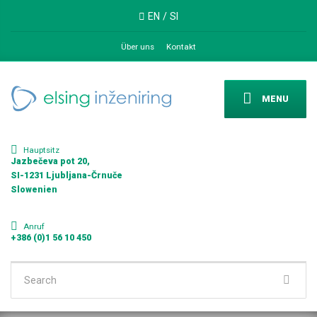
EN
/
SI
Über uns
Kontakt
MENU
Hauptsitz
Jazbečeva pot 20,
SI-1231 Ljubljana-Črnuče
Slowenien
Anruf
+386 (0)1 56 10 450
Search
for: