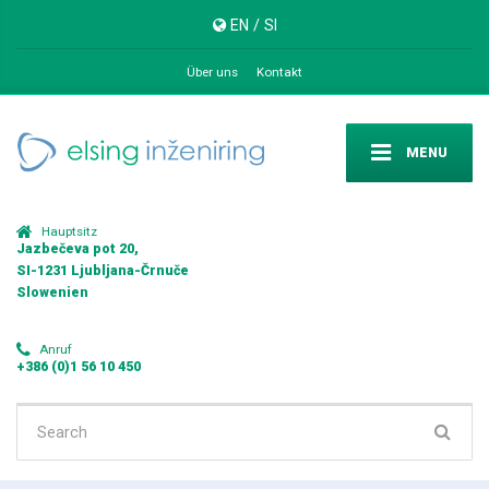
EN
/
SI
Über uns
Kontakt
MENU
Hauptsitz
Jazbečeva pot 20,
SI-1231 Ljubljana-Črnuče
Slowenien
Anruf
+386 (0)1 56 10 450
Search
for: