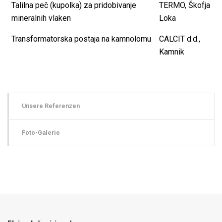
Talilna peč (kupolka) za pridobivanje
TERMO, Škofja
mineralnih vlaken
Loka
Transformatorska postaja na kamnolomu
CALCIT d.d.,
Kamnik
Unsere Referenzen
Foto-Galerie