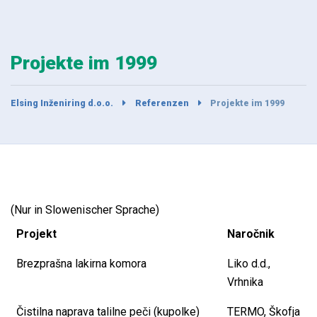
Projekte im 1999
Elsing Inženiring d.o.o.
Referenzen
Projekte im 1999
(Nur in Slowenischer Sprache)
Projekt
Naročnik
Brezprašna lakirna komora
Liko d.d.,
Vrhnika
Čistilna naprava talilne peči (kupolke)
TERMO, Škofja