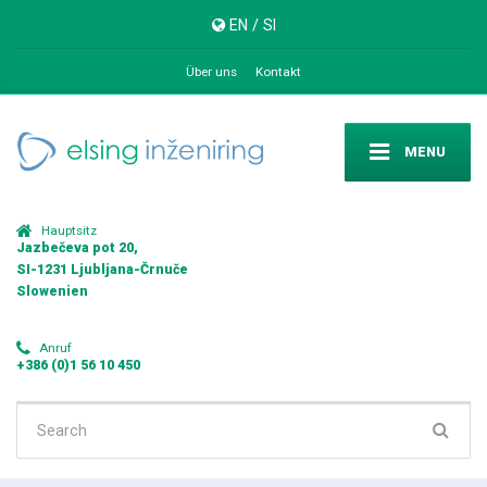
EN
/
SI
Über uns
Kontakt
MENU
Hauptsitz
Jazbečeva pot 20,
SI-1231 Ljubljana-Črnuče
Slowenien
Anruf
+386 (0)1 56 10 450
Search
for: