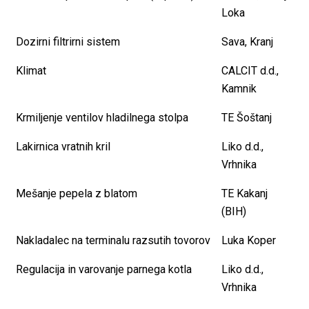
Loka
Dozirni filtrirni sistem
Sava, Kranj
Klimat
CALCIT d.d.,
Kamnik
Krmiljenje ventilov hladilnega stolpa
TE Šoštanj
Lakirnica vratnih kril
Liko d.d.,
Vrhnika
Mešanje pepela z blatom
TE Kakanj
(BIH)
Nakladalec na terminalu razsutih tovorov
Luka Koper
Regulacija in varovanje parnega kotla
Liko d.d.,
Vrhnika