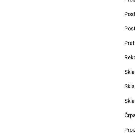
Post
Pos
Pret
Reko
Skla
Skla
Skla
Črpa
Proi