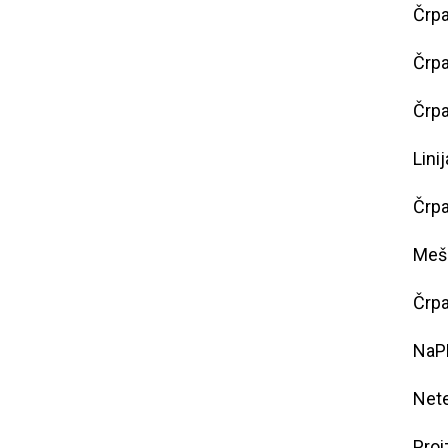
Črpa
Črpa
Črpa
Lini
Črp
Meš
Črpa
NaPB
Nete
Proi