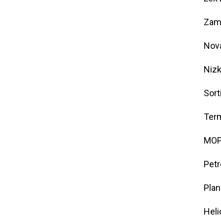
Zame
Nova
Nizk
Sort
Term
MOP 
Petr
Plan
Heli