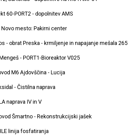
kt 60-PORT2 - dopolnitev AMS
 Novo mesto: Pakirni center
os - obrat Preska - krmiljenje in napajanje mešala 265
Mengeš - PORT1-Bioreaktor V025
ovod M6 Ajdovščina - Lucija
sidal - Čistilna naprava
A naprava IV in V
vod Šmartno - Rekonstrukcijski jašek
E linija fosfatiranja