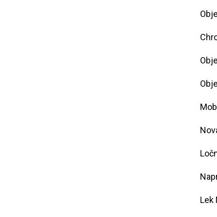
Obje
Chro
Obje
Obje
Mobi
Nova
Ločn
Nap
Lek 