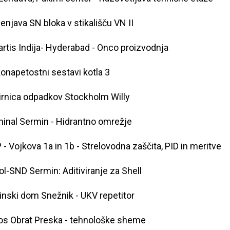
njava SN bloka v stikališču VN II
rtis Indija- Hyderabad - Onco proizvodnja
onapetostni sestavi kotla 3
irnica odpadkov Stockholm Willy
inal Sermin - Hidrantno omrežje
- Vojkova 1a in 1b - Strelovodna zaščita, PID in meritve
ol-SND Sermin: Aditiviranje za Shell
inski dom Snežnik - UKV repetitor
os Obrat Preska - tehnološke sheme