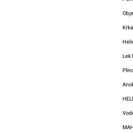
Obje
Krka
Heli
Lek 
Plin
Anok
HELL
Vodo
MAHL