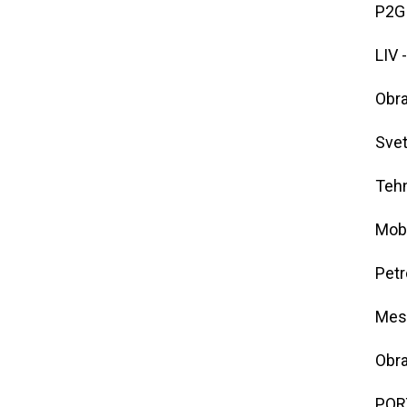
P2G
LIV 
Obra
Svet
Tehn
Mob
Petr
Mess
Obr
PORT