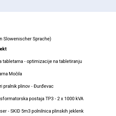
in Slowenischer Sprache)
ekt
 tabletarna - optimizacije na tabletiranju
rna Močila
i pralnik plinov - Đurđevac
sformatorska postaja TP3 - 2 x 1000 kVA
er - SKID 5m3 polnilnica plinskih jeklenk