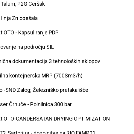
 Talum, P2G Ceršak
- linja Zn obešala
t OTO - Kapsuliranje PDP
ovanje na področju SIL
ična dokumentacija 3 tehnoloških sklopov
ilna kontejnerska MRP (700Sm3/h)
ol-SND Zalog; Železniško pretakališče
er Črnuče - Polnilnica 300 bar
at OTO-CANDERSATAN DRYING OPTIMIZATION
2, Sartorius - dopolnitve na RIO FAMP01