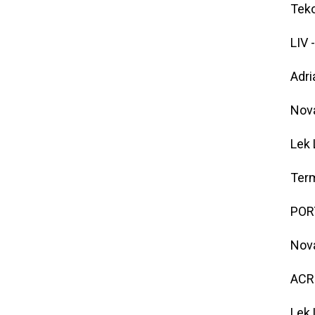
Teko
LIV 
Adri
Nova
Lek 
Term
POR
Nova
ACRO
Lek 