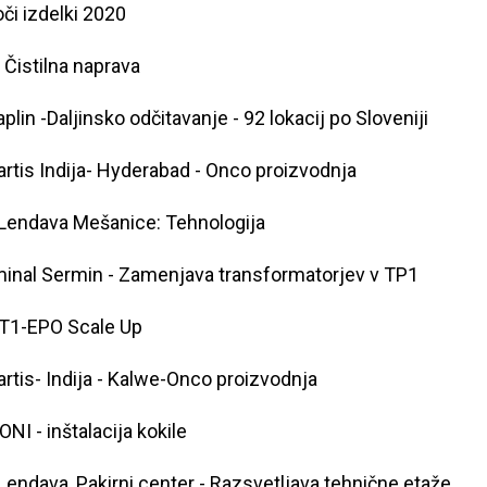
či izdelki 2020
- Čistilna naprava
aplin -Daljinsko odčitavanje - 92 lokacij po Sloveniji
rtis Indija- Hyderabad - Onco proizvodnja
Lendava Mešanice: Tehnologija
inal Sermin - Zamenjava transformatorjev v TP1
T1-EPO Scale Up
rtis- Indija - Kalwe-Onco proizvodnja
NI - inštalacija kokile
Lendava, Pakirni center - Razsvetljava tehnične etaže