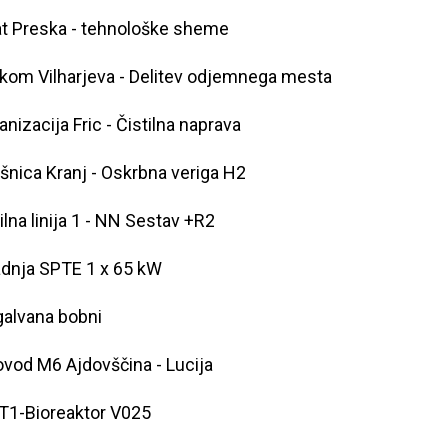
t Preska - tehnološke sheme
kom Vilharjeva - Delitev odjemnega mesta
anizacija Fric - Čistilna naprava
šnica Kranj - Oskrbna veriga H2
ilna linija 1 - NN Sestav +R2
dnja SPTE 1 x 65 kW
galvana bobni
ovod M6 Ajdovščina - Lucija
T1-Bioreaktor V025