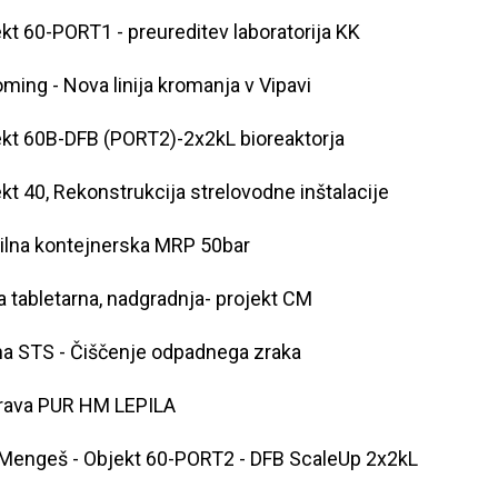
kt 60-PORT1 - preureditev laboratorija KK
ming - Nova linija kromanja v Vipavi
kt 60B-DFB (PORT2)-2x2kL bioreaktorja
kt 40, Rekonstrukcija strelovodne inštalacije
lna kontejnerska MRP 50bar
 tabletarna, nadgradnja- projekt CM
a STS - Čiščenje odpadnega zraka
rava PUR HM LEPILA
Mengeš - Objekt 60-PORT2 - DFB ScaleUp 2x2kL